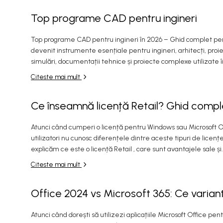
Top programe CAD pentru ingineri
Top programe CAD pentru ingineri în 2026 – Ghid complet pe
devenit instrumente esențiale pentru ingineri, arhitecți, proiec
simulări, documentații tehnice și proiecte complexe utilizate în 
Citeste mai mult
Ce înseamnă licență Retail? Ghid compl
Atunci când cumperi o licență pentru Windows sau Microsoft O
utilizatori nu cunosc diferențele dintre aceste tipuri de licențe 
explicăm ce este o licență Retail , care sunt avantajele sale și.
Citeste mai mult
Office 2024 vs Microsoft 365: Ce variant
Atunci când dorești să utilizezi aplicațiile Microsoft Office pe