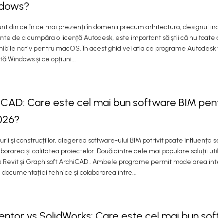
ndows?
sunt din ce în ce mai prezenți în domenii precum arhitectura, designul indu
ainte de a cumpăra o licență Autodesk, este important să știi că nu toate a
nibile nativ pentru macOS. În acest ghid vei afla ce programe Autodesk
ă Windows și ce opțiuni...
hiCAD: Care este cel mai bun software BIM pen
2026?
rii și construcțiilor, alegerea software-ului BIM potrivit poate influența 
borarea și calitatea proiectelor. Două dintre cele mai populare soluții util
k Revit și Graphisoft ArchiCAD . Ambele programe permit modelarea int
a documentației tehnice și colaborarea între...
entor vs SolidWorks: Care este cel mai bun so