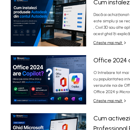
Cum instalez
Dacă ai achiziționat 
este simplu și se re
, Civil 3D sau alte a
acest ghid îți explică
Citeste mai mult
Office 2024 a
O întrebare tot mai f
cu popularitatea inte
versiunile noi de Of
Office 2024 și Microso
Citeste mai mult
Cum activezi 
Professional