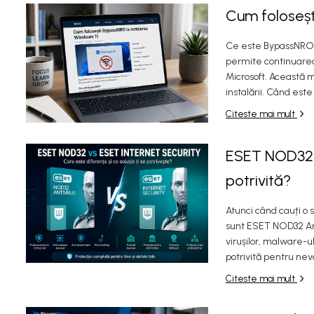
Cum foloseșt
Ce este BypassNRO?
permite continuarea 
Microsoft. Această m
instalării. Când est
Citeste mai mult
ESET NOD32 v
potrivită?
Atunci când cauți o
sunt ESET NOD32 Ant
virușilor, malware-u
potrivită pentru nev
Citeste mai mult