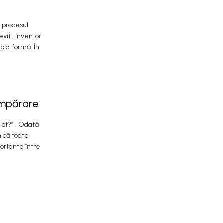
, procesul
vit , Inventor
 platformă. În
cumpărare
ilot?” . Odată
n că toate
portante între