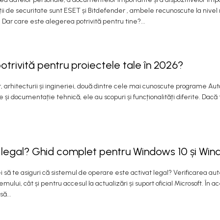
ții de securitate sunt ESET și Bitdefender , ambele recunoscute la nivel
ar care este alegerea potrivită pentru tine?...
trivită pentru proiectele tale în 2026?
r, arhitecturii și ingineriei, două dintre cele mai cunoscute programe Au
și documentație tehnică, ele au scopuri și funcționalități diferite. Dacă 
 legal? Ghid complet pentru Windows 10 și Win
 să te asiguri că sistemul de operare este activat legal? Verificarea aute
lui, cât și pentru accesul la actualizări și suport oficial Microsoft. În ac
ă...