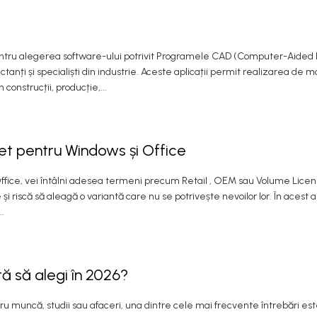
ntru alegerea software-ului potrivit Programele CAD (Computer-Aided 
tanți și specialiști din industrie. Aceste aplicații permit realizarea de m
construcții, producție,...
et pentru Windows și Office
ffice, vei întâlni adesea termeni precum Retail , OEM sau Volume Licens
și riscă să aleagă o variantă care nu se potrivește nevoilor lor. În acest ar
..
ă să alegi în 2026?
ntru muncă, studii sau afaceri, una dintre cele mai frecvente întrebări est