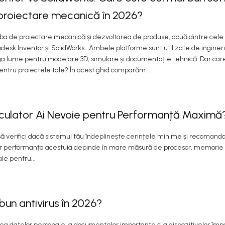
proiectare mecanică în 2026?
rba de proiectare mecanică și dezvoltarea de produse, două dintre cele
desk Inventor și SolidWorks . Ambele platforme sunt utilizate de ingineri,
ga lume pentru modelare 3D, simulare și documentație tehnică. Dar car
entru proiectele tale? În acest ghid comparăm...
culator Ai Nevoie pentru Performanță Maximă
să verifici dacă sistemul tău îndeplinește cerințele minime și recoman
iar performanța acestuia depinde în mare măsură de procesor, memorie
ale pentru...
bun antivirus în 2026?
rea datelor personale, a documentelor importante și a dispozitivelor împ