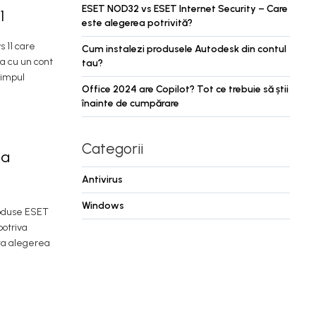
ESET NOD32 vs ESET Internet Security – Care
1
este alegerea potrivită?
 11 care
Cum instalezi produsele Autodesk din contul
ea cu un cont
tau?
timpul
Office 2024 are Copilot? Tot ce trebuie să știi
înainte de cumpărare
Categorii
ea
Antivirus
Windows
roduse ESET
potriva
nța alegerea