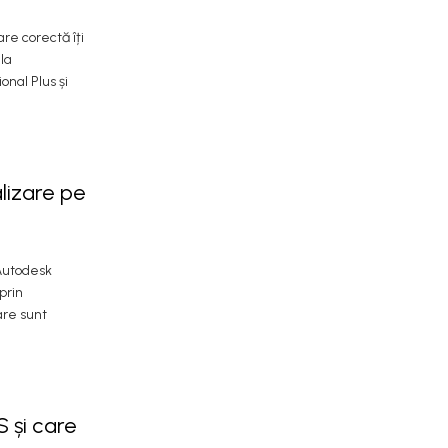
re corectă îți
 la
onal Plus și
lizare pe
 Autodesk
prin
are sunt
 și care