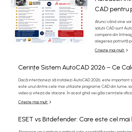
CAD pentru 
Atunci când vine vo
soluții CAD sunt Auto
companii din întrea
alegerea potrivită p
Citeste mai mult
Cerințe Sistem AutoCAD 2026 – Ce Cal
Dacă intenționezi să instalezi AutoCAD 2026, este important 
este unul dintre cele mai utilizate programe CAD din lume, 
video și viteza de stocare. În acest ghid vei găsi cerințele ofici
Citeste mai mult
ESET vs Bitdefender: Care este cel mai 
Alegerea unui antivirus potrivit este esențială pentru proteja