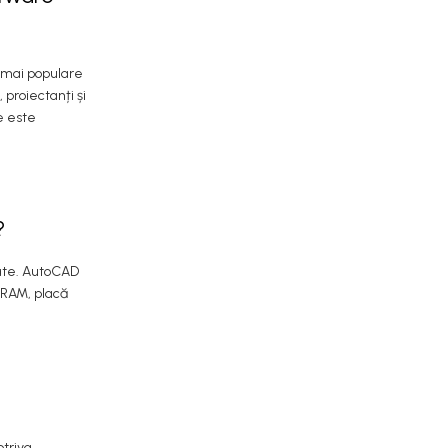
 mai populare
 proiectanți și
e este
?
date. AutoCAD
 RAM, placă
otriva