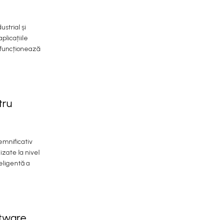
strial și
plicațiile
 funcționează
tru
semnificativ
izate la nivel
eligentă a
ftware