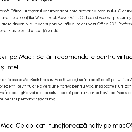
osoft Office, următorul pas important este activarea produsului. O activa
funcțiile aplicațiilor Word, Excel, PowerPoint, Outlook și Access, precum și
ritate disponibile. În acest ghid vei afla cum activezi Office 2021 Professi
al Plus folosind o licență validă....
evit pe Mac? Setări recomandate pentru virtua
și Intel
ngineri folosesc MacBook Pro sau Mac Studio și se întreabă dacă pot utiliza
rezent, Revit nu are o versiune nativă pentru Mac, însă poate fi utilizat 
. În acest ghid vei afla ce soluții există pentru rularea Revit pe Mac și c
e pentru performanță optimă....
Mac: Ce aplicații funcționează nativ pe macOS