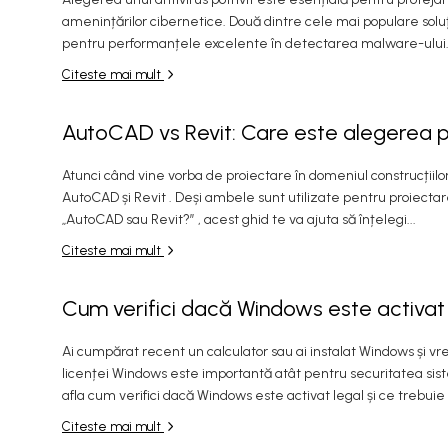
amenințărilor cibernetice. Două dintre cele mai populare solu
pentru performanțele excelente în detectarea malware-ului. D
Citeste mai mult
AutoCAD vs Revit: Care este alegerea po
Atunci când vine vorba de proiectare în domeniul construcțiilo
AutoCAD și Revit . Deși ambele sunt utilizate pentru proiectare 
„AutoCAD sau Revit?” , acest ghid te va ajuta să înțelegi...
Citeste mai mult
Cum verifici dacă Windows este activat
Ai cumpărat recent un calculator sau ai instalat Windows și vrei
licenței Windows este importantă atât pentru securitatea sistemu
afla cum verifici dacă Windows este activat legal și ce trebuie s
Citeste mai mult