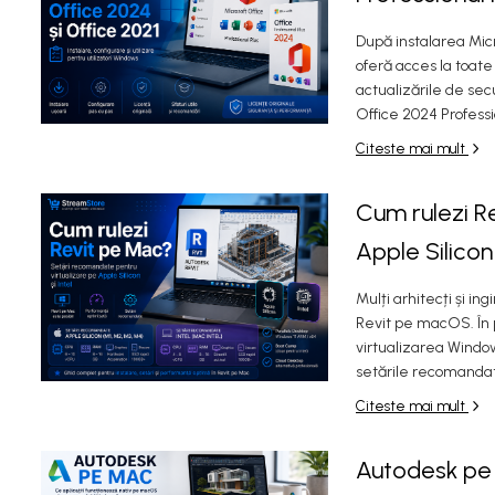
După instalarea Micr
oferă acces la toate 
actualizările de secu
Office 2024 Profession
Citeste mai mult
Cum rulezi R
Apple Silicon 
Mulți arhitecți și i
Revit pe macOS. În p
virtualizarea Windows
setările recomandat
Citeste mai mult
Autodesk pe 