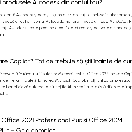
i produsele Autodesk din contul tau?
o licență Autodesk și dorești să instalezi aplicațiile incluse în abonament
alizează direct din contul Autodesk. Indiferent dacă utilizezi AutoCAD , Re
plicații Autodesk, toate produsele pot fi descărcate și activate din aceeași
m...
re Copilot? Tot ce trebuie să știi înainte de 
recventă în rândul utilizatorilor Microsoft este: „Office 2024 include Cop
ligenței artificiale și lansarea Microsoft Copilot, mulți utilizatori presupu
fice beneficiază automat de funcțiile AI. În realitate, există diferențe im
ft...
Office 2021 Professional Plus și Office 2024
 Plus – Ghid complet