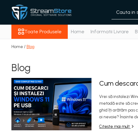
Toate Produsele
Toate Produsele
Home
Informatii Livrare
B
Adobe
Microsoft Windows
Home /
Blog
Antivirus
Autodesk
Blog
CAD & Design
Corel
Microsoft Office
Cum descarci
Vrei să instalezi Wi
metodă este să creez
ghid îți arătăm pas 
ai nevoie? Înainte d
Citeste mai mult