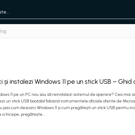
log
 și instalezi Windows 11 pe un stick USB – Ghid
ndows 11 pe un PC nou sau să reinstalezi sistemul de operare? Cea mai si
i un stick USB bootabil folosind instrumentele oficiale oferite de Microso
cu pas cum descarci Windows 11 și cum pregătești un stick USB pentru ins
e a începe, pregătește...