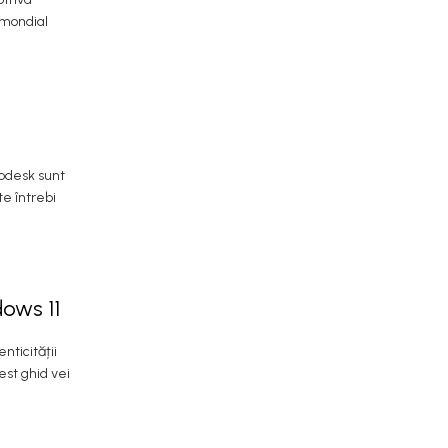
 mondial
todesk sunt
te întrebi
dows 11
nticității
est ghid vei