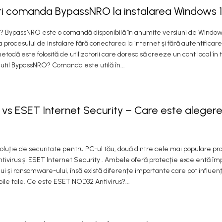
i comanda BypassNRO la instalarea Windows 1
 BypassNRO este o comandă disponibilă în anumite versiuni de Windows
procesului de instalare fără conectarea la internet și fără autentificar
etodă este folosită de utilizatorii care doresc să creeze un cont local în 
e util BypassNRO? Comanda este utilă în...
s ESET Internet Security – Care este aleger
 soluție de securitate pentru PC-ul tău, două dintre cele mai populare p
ivirus și ESET Internet Security . Ambele oferă protecție excelentă îm
lui și ransomware-ului, însă există diferențe importante care pot influe
oile tale. Ce este ESET NOD32 Antivirus?...