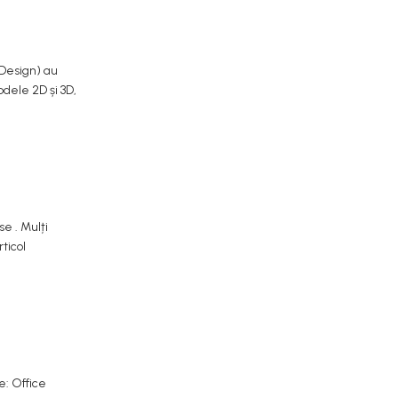
Design) au
odele 2D și 3D,
e . Mulți
ticol
e: Office