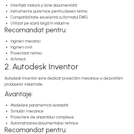
Interfață matură și bine documentată
Instrumente puternice pentru desen tehnic
Compatibilitate excelentă cu formatul DWG
Utilizat pe scară largă în industrie
Recomandat pentru:
Ingineri mecanici
Ingineri civili
Proiectanți tehnici
Arhitecți
2. Autodesk Inventor
Autodesk Inventor este dedicat proiectării mecanice și dezvoltării
produselor industriale.
Avantaje:
Modelare parametrică avansată
Simulări mecanice
Proiectare de ansambluri complexe
Automatizarea documentației tehnice
Recomandat pentru: