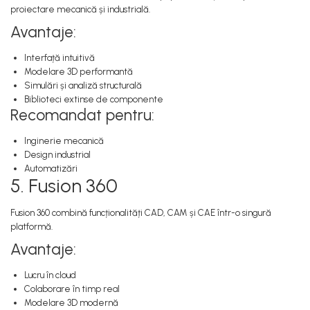
proiectare mecanică și industrială.
Avantaje:
Interfață intuitivă
Modelare 3D performantă
Simulări și analiză structurală
Biblioteci extinse de componente
Recomandat pentru:
Inginerie mecanică
Design industrial
Automatizări
5. Fusion 360
Fusion 360 combină funcționalități CAD, CAM și CAE într-o singură
platformă.
Avantaje:
Lucru în cloud
Colaborare în timp real
Modelare 3D modernă