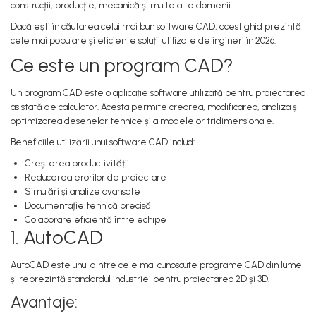
construcții, producție, mecanică și multe alte domenii.
Dacă ești în căutarea celui mai bun software CAD, acest ghid prezintă
cele mai populare și eficiente soluții utilizate de ingineri în 2026.
Ce este un program CAD?
Un program CAD este o aplicație software utilizată pentru proiectarea
asistată de calculator. Acesta permite crearea, modificarea, analiza și
optimizarea desenelor tehnice și a modelelor tridimensionale.
Beneficiile utilizării unui software CAD includ:
Creșterea productivității
Reducerea erorilor de proiectare
Simulări și analize avansate
Documentație tehnică precisă
Colaborare eficientă între echipe
1. AutoCAD
AutoCAD este unul dintre cele mai cunoscute programe CAD din lume
și reprezintă standardul industriei pentru proiectarea 2D și 3D.
Avantaje: