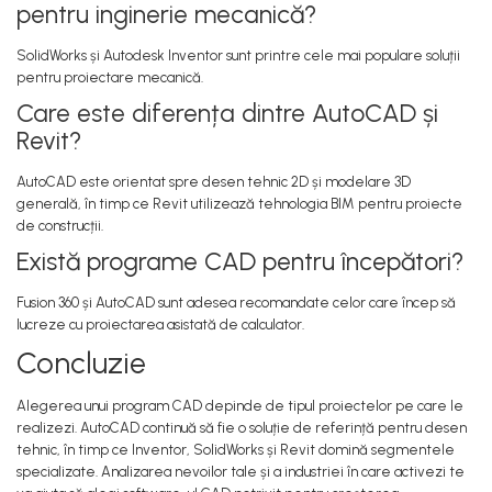
pentru inginerie mecanică?
SolidWorks și Autodesk Inventor sunt printre cele mai populare soluții
pentru proiectare mecanică.
Care este diferența dintre AutoCAD și
Revit?
AutoCAD este orientat spre desen tehnic 2D și modelare 3D
generală, în timp ce Revit utilizează tehnologia BIM pentru proiecte
de construcții.
Există programe CAD pentru începători?
Fusion 360 și AutoCAD sunt adesea recomandate celor care încep să
lucreze cu proiectarea asistată de calculator.
Concluzie
Alegerea unui program CAD depinde de tipul proiectelor pe care le
realizezi. AutoCAD continuă să fie o soluție de referință pentru desen
tehnic, în timp ce Inventor, SolidWorks și Revit domină segmentele
specializate. Analizarea nevoilor tale și a industriei în care activezi te