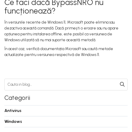
Ce faci dacă BypassNRO nu
funcționează?
În versiunile recente de Windows 11, Microsoft poate elimina sau
dezactiva această comandă. Dacă primești o eroare sau nu apare
opțiunea pentru instalarea offline, este posibil ca versiunea de
Windows utilizată să nu mai suporte această metodă.
În acest caz, verifică documentația Microsoft sau caută metode
actualizate pentru versiunea respectivă de Windows 11.
Categorii
Antivirus
Windows