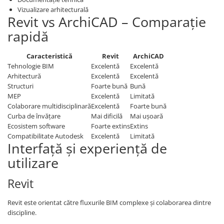
Vizualizare arhitecturală
Revit vs ArchiCAD – Comparație
rapidă
Caracteristică
Revit
ArchiCAD
Tehnologie BIM
Excelentă
Excelentă
Arhitectură
Excelentă
Excelentă
Structuri
Foarte bună
Bună
MEP
Excelentă
Limitată
Colaborare multidisciplinară
Excelentă
Foarte bună
Curba de învățare
Mai dificilă
Mai ușoară
Ecosistem software
Foarte extins
Extins
Compatibilitate Autodesk
Excelentă
Limitată
Interfață și experiență de
utilizare
Revit
Revit este orientat către fluxurile BIM complexe și colaborarea dintre
discipline.