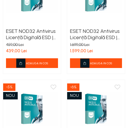
ESET NOD32 Antivirus
ESET NOD32 Antivirus
Licență Digitală ESD |
Licență Digitală ESD |
Antivirus PC Windows |
Antivirus PC Windows |
459,00 Lei
1.699,00 Lei
Protecție Anti-
Protecție Anti-
439,00 Lei
1.599,00 Lei
Ransomware
Ransomware
ADAUGA IN COS
ADAUGA IN COS
-5%
-6%
NOU
NOU