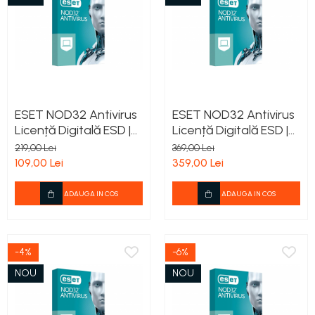
ESET NOD32 Antivirus
ESET NOD32 Antivirus
Licență Digitală ESD |
Licență Digitală ESD |
Antivirus PC Windows |
Antivirus PC Windows |
219,00 Lei
369,00 Lei
Protecție Anti-
Protecție Anti-
109,00 Lei
359,00 Lei
Ransomware
Ransomware
ADAUGA IN COS
ADAUGA IN COS
-4%
-6%
NOU
NOU