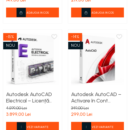
Professional Plus
ADAUGA IN COS
ADAUGA IN COS
-15%
-14%
NOU
NOU
Autodesk AutoCAD
Autodesk AutoCAD –
Electrical – Licență
Activare în Cont
Comercială pentru 1
Autodesk 1 PC - 3 Ani
4.599,00 Lei
349,00 Lei
Utilizator –
3.899,00 Lei
299,00 Lei
Valabilitate 12 Luni
VEZI VARIANTE
VEZI VARIANTE