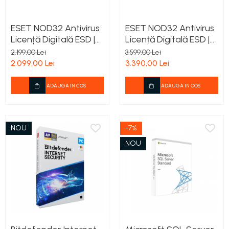
ESET NOD32 Antivirus
ESET NOD32 Antivirus
Licență Digitală ESD |
Licență Digitală ESD |
Antivirus PC Windows |
Antivirus PC Windows |
2.199,00 Lei
3.599,00 Lei
Protecție Anti-
Protecție Anti-
2.099,00 Lei
3.390,00 Lei
Ransomware
Ransomware
ADAUGA IN COS
ADAUGA IN COS
NOU
-7%
NOU