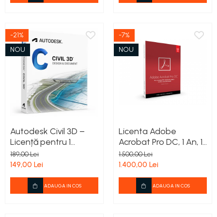
-21%
-7%
NOU
NOU
Autodesk Civil 3D –
Licenta Adobe
Licență pentru 1
Acrobat Pro DC, 1 An, 1
Utilizator –
User, 2 dispozitive,
189,00 Lei
1.500,00 Lei
Valabilitate 1 an
PC/Mac, All languages
149,00 Lei
1.400,00 Lei
ADAUGA IN COS
ADAUGA IN COS