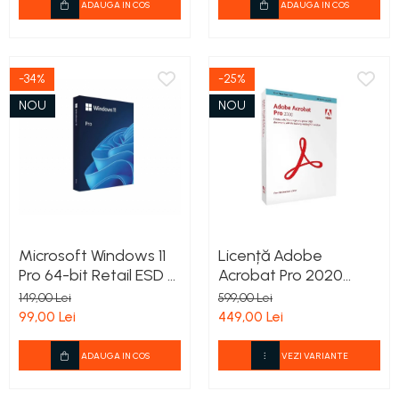
ADAUGA IN COS
ADAUGA IN COS
-34%
-25%
NOU
NOU
Microsoft Windows 11
Licență Adobe
Pro 64-bit Retail ESD –
Acrobat Pro 2020
Licență Permanentă
Permanentă
149,00 Lei
599,00 Lei
Digitală pentru 1 PC
99,00 Lei
449,00 Lei
ADAUGA IN COS
VEZI VARIANTE