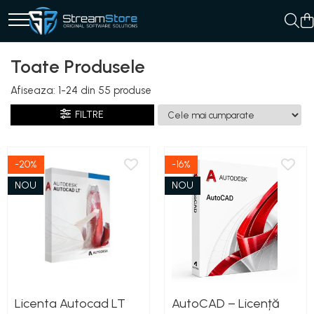
Toate Produsele
Afiseaza:
1-
24
din
55
produse
FILTRE
-20%
-16%
NOU
NOU
Licenta Autocad LT
AutoCAD – Licență