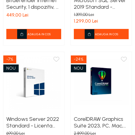
Bitdefender Internet
Microsoft SQL Server
Security, 1 dispozitiv, 3
2019 Standard -
ani - Licenta
Licenta permanenta
449,00 Lei
1.399,00 Lei
Electronica
1.299,00 Lei
ADAUGA IN COS
ADAUGA IN COS
-7%
-24%
NOU
NOU
Windows Server 2022
CorelDRAW Graphics
Standard - Licenta
Suite 2023, PC, Mac,
permanenta
Licenta permanenta
699,00 Lei
2.899,00 Lei