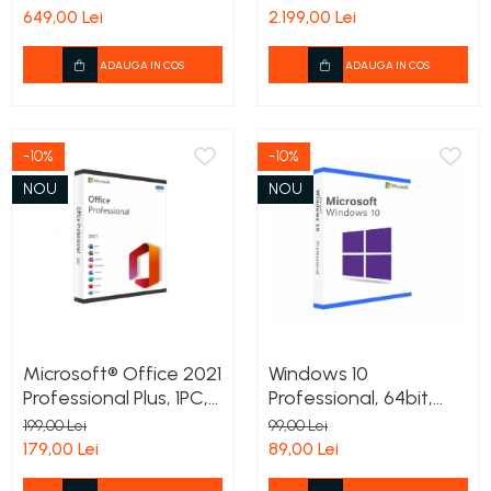
649,00 Lei
2.199,00 Lei
ADAUGA IN COS
ADAUGA IN COS
-10%
-10%
NOU
NOU
Microsoft® Office 2021
Windows 10
Professional Plus, 1PC,
Professional, 64bit,
Retail, ESD, Licenta
1PC, Retail, ESD,
199,00 Lei
99,00 Lei
permanenta
Licenta permanenta
179,00 Lei
89,00 Lei