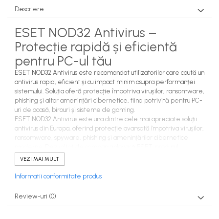
Descriere
ESET NOD32 Antivirus –
Protecție rapidă și eficientă
pentru PC-ul tău
ESET NOD32 Antivirus este recomandat utilizatorilor care caută un
antivirus rapid, eficient și cu impact minim asupra performanței
sistemului. Soluția oferă protecție împotriva virușilor, ransomware,
phishing și altor amenințări cibernetice, fiind potrivită pentru PC-
uri de acasă, birouri și sisteme de gaming.
ESET NOD32 Antivirus este una dintre cele mai apreciate soluții
antivirus din Europa, oferind protecție avansată împotriva virușilor,
ransomware, spyware, phishing și amenințărilor cibernetice
moderne. Dezvoltat de compania slovacă ESET, produsul
utilizează tehnologii bazate pe machine learning și analiză
VEZI MAI MULT
comportamentală pentru detectarea amenințărilor cunoscute și
necunoscute.
Informatii conformitate produs
Beneficii principale
✅ Protecție antivirus în timp real
Review-uri
(0)
✅ Protecție anti-ransomware
✅ Detectare phishing și fraude online