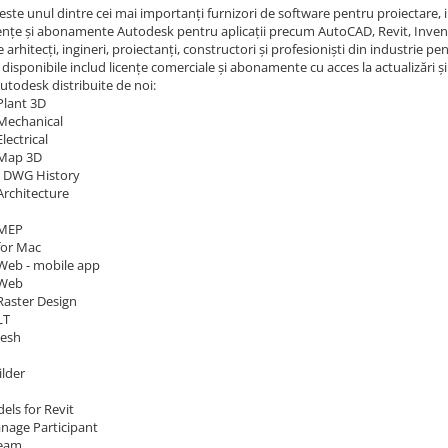
ste unul dintre cei mai importanți furnizori de software pentru proiectare, i
cențe și abonamente Autodesk pentru aplicații precum AutoCAD, Revit, Invent
de arhitecți, ingineri, proiectanți, constructori și profesioniști din industrie
disponibile includ licențe comerciale și abonamente cu acces la actualizări și
utodesk distribuite de noi:
lant 3D
Mechanical
ectrical
Map 3D
 DWG History
rchitecture
 MEP
for Mac
eb - mobile app
 Web
aster Design
LT
Mesh
lder
els for Revit
nage Participant
Team