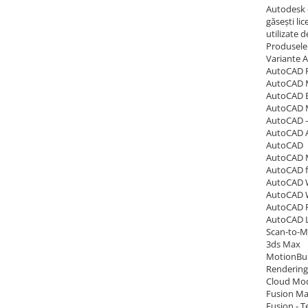
Autodesk e
găsești li
utilizate 
Produsele 
Variante A
AutoCAD P
AutoCAD 
AutoCAD El
AutoCAD 
AutoCAD -
AutoCAD A
AutoCAD
AutoCAD
AutoCAD 
AutoCAD W
AutoCAD
AutoCAD R
AutoCAD 
Scan-to-
3ds Max
MotionBui
Rendering
Cloud Mod
Fusion Ma
Fusion - 