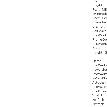
Revit
Insight - L
Revit - ME
Twinmotio
Revit - Ge
Character
CFD - Ulti
PartMake
InfraWork
Profile Op
InfraWorks
Advance S
Insight - 
Flame
InfoWorks
PowerShap
InfoWorks
ReCap Pho
Autodesk 
InfoWater
InfoDrain
Vault Prof
Netfabb -
Netfabb -