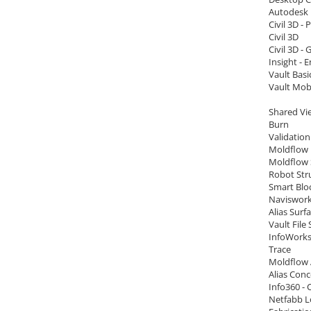
Autodesk 
Civil 3D - 
Civil 3D
Civil 3D -
Insight - 
Vault Basi
Vault Mob
Shared Vi
Burn
Validation
Moldflow 
Moldflow 
Robot Stru
Smart Blo
Naviswor
Alias Surf
Vault File
InfoWorks
Trace
Moldflow 
Alias Con
Info360 - 
Netfabb L