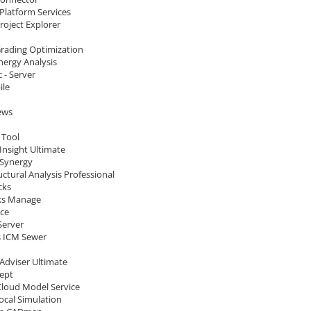
Platform Services
Project Explorer
 Grading Optimization
Energy Analysis
c - Server
ile
ews
 Tool
Insight Ultimate
Synergy
ctural Analysis Professional
cks
ks Manage
ace
 Server
 ICM Sewer
Adviser Ultimate
cept
Cloud Model Service
ocal Simulation