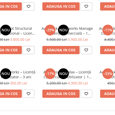
A IN COS
ADAUGA IN COS
ADAU
k Robot Structural
Autodesk Navisworks Manage
Autodesk
NOU
-29%
NOU
-11%
Professional – Licență
– Licență Comercială – 1
Comercia
lă – 1 Utilizator – 1
Utilizator – 1an
00 Lei
3.800,00 Lei
5.500,00 Lei
3.900,00 Lei
4.400,
an
A IN COS
ADAUGA IN COS
ADAU
InfraWorks – Licență
Autodesk 3ds Max – Licență
Autodesk
NOU
-17%
NOU
-33%
1 Utilizator – 3 ani
Comercială 1 Utilizator | 12
Ut
Luni
00 Lei
300,00 Lei
5.200,00 Lei
4.300,00 Lei
450,
A IN COS
ADAUGA IN COS
ADAU