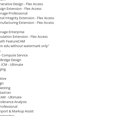
erative Design - Flex Access
ign Extension - Flex Access
nage Professional
nal Integrity Extension - Flex Access
nufacturing Extension - Flex Access
nage Enterprise
ulation Extension - Flex Access
 with FeatureCAM
e in edu without watermark only"
A
- Compute Service
 Bridge Design
 ICM - Ultimate
ging
tive
ign
Nesting
Nastran
CAM - Ultimate
olerance Analysis
rofessional
port & Markup Assist
Connector