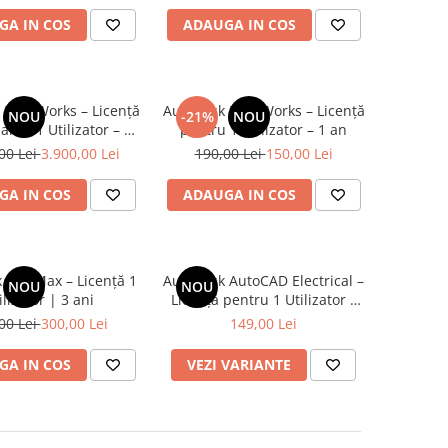
GA IN COS
ADAUGA IN COS
 InfraWorks – Licență
Autodesk InfraWorks – Licență
NOU
-21%
NOU
lă – 1 Utilizator – 1
pentru 1 Utilizator – 1 an
an
00 Lei
3.900,00 Lei
190,00 Lei
150,00 Lei
GA IN COS
ADAUGA IN COS
 3ds Max – Licență 1
Autodesk AutoCAD Electrical –
NOU
NOU
ilizator | 3 ani
Licență pentru 1 Utilizator –
Valabilitate 1 An
00 Lei
300,00 Lei
149,00 Lei
GA IN COS
VEZI VARIANTE