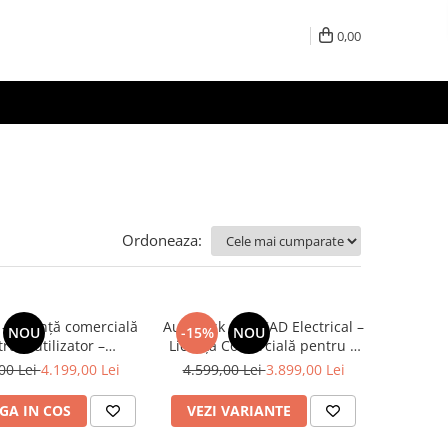
0,00
Ordoneaza:
– Licență comercială
Autodesk AutoCAD Electrical –
NOU
-15%
NOU
ru 1 utilizator –
Licență Comercială pentru 1
abilitate 12 luni
Utilizator – Valabilitate 12 Luni
00 Lei
4.199,00 Lei
4.599,00 Lei
3.899,00 Lei
GA IN COS
VEZI VARIANTE