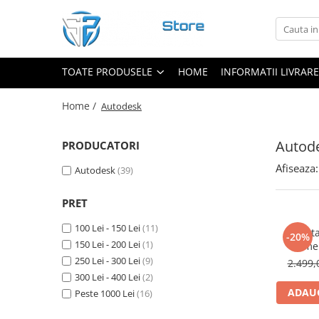
Toate Produsele
TOATE PRODUSELE
HOME
INFORMATII LIVRARE
Adobe
Microsoft Windows
Home /
Autodesk
Antivirus
Autodesk
Autod
PRODUCATORI
CAD & Design
Afiseaza:
Corel
Autodesk
(39)
Microsoft Office
PRET
100 Lei - 150 Lei
(11)
Licent
-20%
150 Lei - 200 Lei
(1)
Comerc
Su
250 Lei - 300 Lei
(9)
2.499,
300 Lei - 400 Lei
(2)
ADAUG
Peste 1000 Lei
(16)