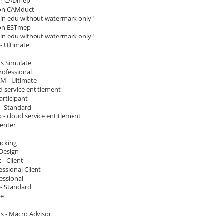
on CADmep
ion CAMduct
e in edu without watermark only"
ion ESTmep
e in edu without watermark only"
- Ultimate
s Simulate
rofessional
M - Ultimate
d service entitlement
articipant
 - Standard
 - cloud service entitlement
enter
acking
Design
 - Client
essional Client
essional
 - Standard
ce
o
ts - Macro Advisor