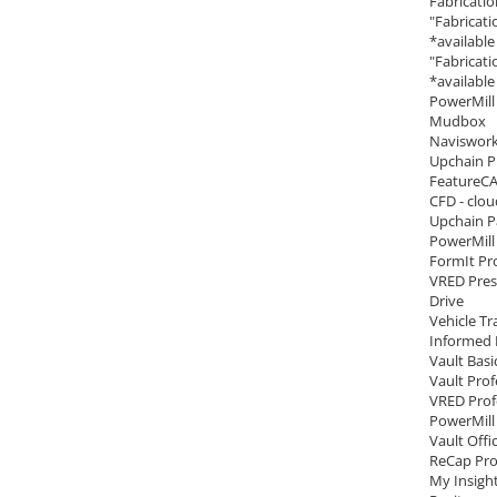
Fabricati
"Fabricat
*availabl
"Fabricat
*availabl
PowerMill 
Mudbox
Naviswork
Upchain P
FeatureCA
CFD - clou
Upchain P
PowerMill
FormIt Pro
VRED Pres
Drive
Vehicle Tr
Informed 
Vault Basic
Vault Prof
VRED Prof
PowerMill
Vault Offi
ReCap Pr
My Insigh