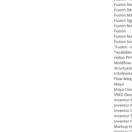
Fusion Gen
Fusion Des
Fusion Ma
Fusion Sig
Fusion Ma
Fusion
Fusion Ma
Fusion Sim
"Fusion -
*availabl
Helius PF
Moldflow 
Structural
InfoWorks
Flow Wed
Maya
Maya Crea
VRED Des
Inventor 
Inventor 
Inventor 
Inventor T
Inventor P
Markup Im
Desktop 