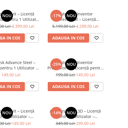
sk Revit – Licență
Autodesk Inventor
NOU
-17%
NOU
ă pentru 1 Utilizator
Professional – Licență
labilitate 12 Luni
Comercială pentru 1 Utilizator
00 Lei
4.399,00 Lei
5.199,00 Lei
4.299,00 Lei
– Valabilitate 12 Luni
GA IN COS
ADAUGA IN COS
sk Advance Steel –
Autodesk Inventor
-25%
NOU
pentru 1 Utilizator –
Professional – Licență pentru
labilitate 1 an
1 Utilizator – Valabilitate 1 an
149,00 Lei
199,00 Lei
149,00 Lei
GA IN COS
ADAUGA IN COS
sk Revit – Licență
Autodesk Civil 3D – Licență
NOU
-14%
NOU
ru 1 Utilizator –
pentru 1 Utilizator –
labilitate 1 an
Valabilitate 3 ani
00 Lei
149,00 Lei
349,00 Lei
299,00 Lei