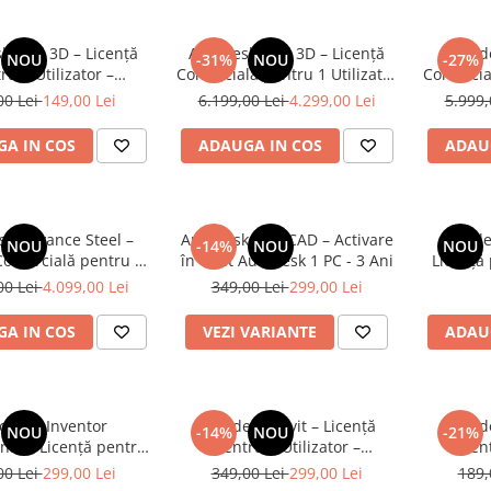
k Civil 3D – Licență
Autodesk Civil 3D – Licență
Autode
NOU
-31%
NOU
-27%
ru 1 Utilizator –
Comercială pentru 1 Utilizator
Comercial
labilitate 1 an
– Valabilitate 12 Luni
– Va
00 Lei
149,00 Lei
6.199,00 Lei
4.299,00 Lei
5.999,
A IN COS
ADAUGA IN COS
ADAU
sk Advance Steel –
Autodesk AutoCAD – Activare
Autode
NOU
-14%
NOU
NOU
Comercială pentru 1
în Cont Autodesk 1 PC - 3 Ani
Licență 
 – Valabilitate 12 Luni
Va
00 Lei
4.099,00 Lei
349,00 Lei
299,00 Lei
A IN COS
VEZI VARIANTE
ADAU
odesk Inventor
Autodesk Revit – Licență
Autode
NOU
-14%
NOU
-21%
nal – Licență pentru
pentru 1 Utilizator –
pent
or – Valabilitate 3 ani
Valabilitate 3 ani
Va
00 Lei
299,00 Lei
349,00 Lei
299,00 Lei
189,