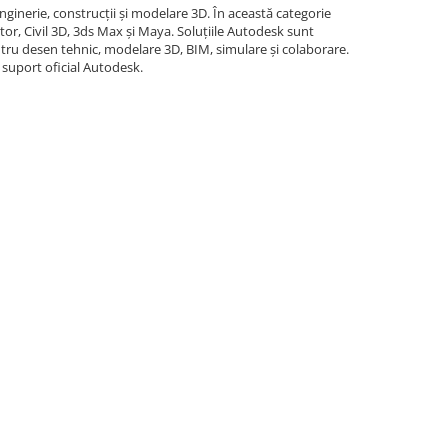
nginerie, construcții și modelare 3D. În această categorie
or, Civil 3D, 3ds Max și Maya. Soluțiile Autodesk sunt
 pentru desen tehnic, modelare 3D, BIM, simulare și colaborare.
 suport oficial Autodesk.