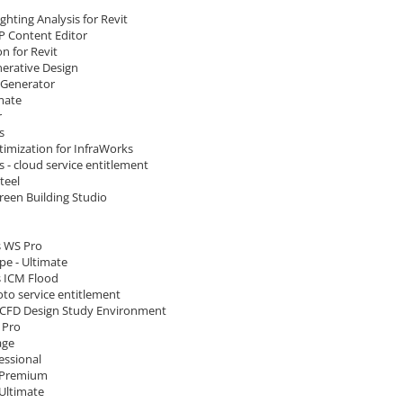
ighting Analysis for Revit
P Content Editor
n for Revit
nerative Design
 Generator
mate
r
s
timization for InfraWorks
 - cloud service entitlement
teel
Green Building Studio
 WS Pro
e - Ultimate
 ICM Flood
to service entitlement
CFD Design Study Environment
 Pro
age
essional
 Premium
 Ultimate