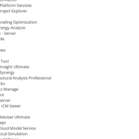
Platform Services
Project Explorer
 Grading Optimization
Energy Analysis
c - Server
ile
ews
 Tool
Insight Ultimate
Synergy
ctural Analysis Professional
cks
ks Manage
ace
 Server
 ICM Sewer
Adviser Ultimate
cept
Cloud Model Service
ocal Simulation