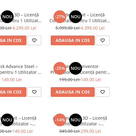
k Civil 3D – Licență
Autodesk Revit – Licență
NOU
-27%
NOU
ă pentru 1 Utilizator
Comercială pentru 1 Utilizator
labilitate 12 Luni
– Valabilitate 12 Luni
00 Lei
4.299,00 Lei
5.999,00 Lei
4.399,00 Lei
GA IN COS
ADAUGA IN COS
sk Advance Steel –
Autodesk Inventor
-25%
NOU
pentru 1 Utilizator –
Professional – Licență pentru
labilitate 1 an
1 Utilizator – Valabilitate 1 an
149,00 Lei
199,00 Lei
149,00 Lei
GA IN COS
ADAUGA IN COS
sk Revit – Licență
Autodesk Civil 3D – Licență
NOU
-14%
NOU
ru 1 Utilizator –
pentru 1 Utilizator –
labilitate 1 an
Valabilitate 3 ani
00 Lei
149,00 Lei
349,00 Lei
299,00 Lei