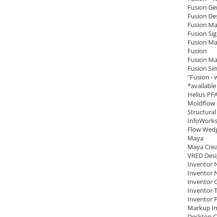
Fusion Gen
Fusion Des
Fusion Ma
Fusion Sig
Fusion Ma
Fusion
Fusion Ma
Fusion Sim
"Fusion -
*availabl
Helius PF
Moldflow 
Structural
InfoWorks
Flow Wed
Maya
Maya Crea
VRED Des
Inventor 
Inventor 
Inventor 
Inventor T
Inventor P
Markup Im
Desktop 