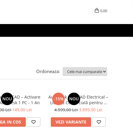
0,00
Ordoneaza:
 AutoCAD – Activare
Autodesk AutoCAD Electrical –
NOU
-15%
NOU
în Cont Autodesk 1 PC - 1 An
Licență Comercială pentru 1
Utilizator – Valabilitate 12 Luni
00 Lei
149,00 Lei
4.599,00 Lei
3.899,00 Lei
GA IN COS
VEZI VARIANTE