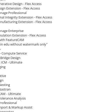
erative Design - Flex Access
ign Extension - Flex Access
nage Professional
nal Integrity Extension - Flex Access
nufacturing Extension - Flex Access
nage Enterprise
ulation Extension - Flex Access
 with FeatureCAM
e in edu without watermark only"
A
- Compute Service
 Bridge Design
 ICM - Ultimate
ging
tive
ign
Nesting
Nastran
CAM - Ultimate
olerance Analysis
rofessional
port & Markup Assist
Connector