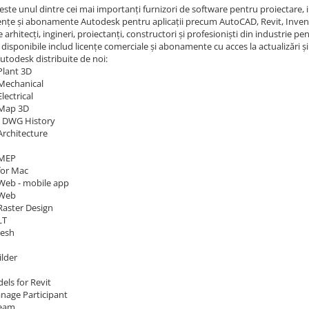
ste unul dintre cei mai importanți furnizori de software pentru proiectare, i
cențe și abonamente Autodesk pentru aplicații precum AutoCAD, Revit, Invent
de arhitecți, ingineri, proiectanți, constructori și profesioniști din industrie
disponibile includ licențe comerciale și abonamente cu acces la actualizări și
utodesk distribuite de noi:
lant 3D
Mechanical
ectrical
Map 3D
 DWG History
rchitecture
 MEP
for Mac
eb - mobile app
 Web
aster Design
LT
Mesh
lder
els for Revit
nage Participant
Team