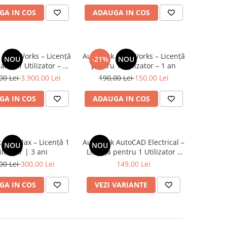
GA IN COS
ADAUGA IN COS
 InfraWorks – Licență
Autodesk InfraWorks – Licență
NOU
-21%
NOU
lă – 1 Utilizator – 1
pentru 1 Utilizator – 1 an
an
00 Lei
3.900,00 Lei
190,00 Lei
150,00 Lei
GA IN COS
ADAUGA IN COS
 3ds Max – Licență 1
Autodesk AutoCAD Electrical –
NOU
NOU
ilizator | 3 ani
Licență pentru 1 Utilizator –
Valabilitate 1 An
00 Lei
300,00 Lei
149,00 Lei
GA IN COS
VEZI VARIANTE