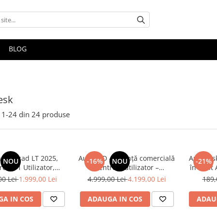
BLOG
esk
1-
24
din
24
produse
a Autocad LT 2025,
AutoCAD – Licență comercială
Autodesk
NOU
-16%
NOU
-21%
ial, 1 Utilizator,
pentru 1 utilizator –
bscriptie 1 an
valabilitate 12 luni
00 Lei
1.999,00 Lei
4.999,00 Lei
4.199,00 Lei
189,
A IN COS
ADAUGA IN COS
ADAU