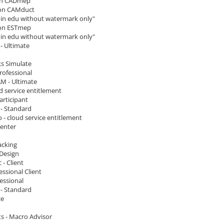
on CADmep
ion CAMduct
e in edu without watermark only"
ion ESTmep
e in edu without watermark only"
- Ultimate
s Simulate
rofessional
M - Ultimate
d service entitlement
articipant
 - Standard
 - cloud service entitlement
enter
acking
Design
 - Client
essional Client
essional
 - Standard
ce
o
ts - Macro Advisor