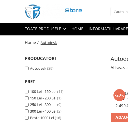
Toate Produsele
TOATE PRODUSELE
HOME
INFORMATII LIVRARE
Adobe
Microsoft Windows
Home /
Autodesk
Antivirus
Autodesk
Autod
PRODUCATORI
CAD & Design
Afiseaza:
Corel
Autodesk
(39)
Microsoft Office
PRET
100 Lei - 150 Lei
(11)
Licent
-20%
150 Lei - 200 Lei
(1)
Comerc
Su
250 Lei - 300 Lei
(9)
2.499,
300 Lei - 400 Lei
(2)
ADAUG
Peste 1000 Lei
(16)