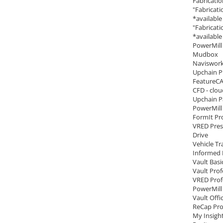
Fabricati
"Fabricat
*availabl
"Fabricat
*availabl
PowerMill 
Mudbox
Naviswork
Upchain P
FeatureCA
CFD - clou
Upchain P
PowerMill
FormIt Pro
VRED Pres
Drive
Vehicle Tr
Informed 
Vault Basic
Vault Prof
VRED Prof
PowerMill
Vault Offi
ReCap Pr
My Insigh