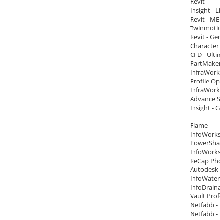
Revit
Insight - L
Revit - ME
Twinmotio
Revit - Ge
Character
CFD - Ulti
PartMake
InfraWork
Profile Op
InfraWorks
Advance S
Insight - 
Flame
InfoWorks
PowerShap
InfoWorks
ReCap Pho
Autodesk 
InfoWater
InfoDrain
Vault Prof
Netfabb -
Netfabb -