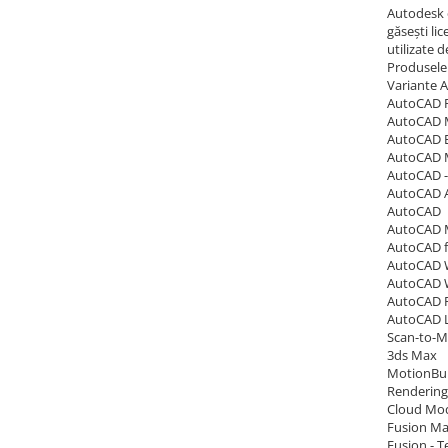
Autodesk e
găsești li
utilizate 
Produsele 
Variante A
AutoCAD P
AutoCAD 
AutoCAD El
AutoCAD 
AutoCAD -
AutoCAD A
AutoCAD
AutoCAD
AutoCAD 
AutoCAD W
AutoCAD
AutoCAD R
AutoCAD 
Scan-to-
3ds Max
MotionBui
Rendering
Cloud Mod
Fusion Ma
Fusion - 