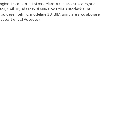
nginerie, construcții și modelare 3D. În această categorie
or, Civil 3D, 3ds Max și Maya. Soluțiile Autodesk sunt
 pentru desen tehnic, modelare 3D, BIM, simulare și colaborare.
 suport oficial Autodesk.