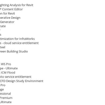
ighting Analysis for Revit
P Content Editor
n for Revit
nerative Design
 Generator
mate
r
s
timization for InfraWorks
 - cloud service entitlement
teel
Green Building Studio
 WS Pro
e - Ultimate
 ICM Flood
to service entitlement
CFD Design Study Environment
 Pro
age
essional
 Premium
 Ultimate