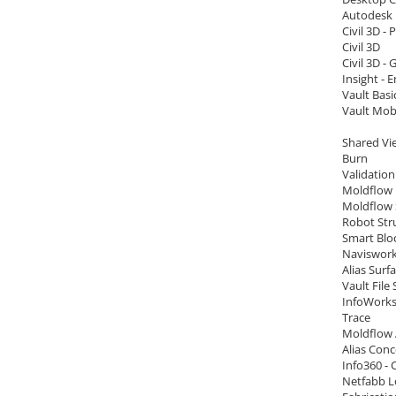
Autodesk 
Civil 3D - 
Civil 3D
Civil 3D -
Insight - 
Vault Basi
Vault Mob
Shared Vi
Burn
Validation
Moldflow 
Moldflow 
Robot Stru
Smart Blo
Naviswor
Alias Surf
Vault File
InfoWorks
Trace
Moldflow 
Alias Con
Info360 - 
Netfabb L