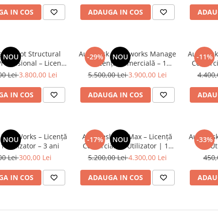
A IN COS
ADAUGA IN COS
ADAU
k Robot Structural
Autodesk Navisworks Manage
Autodesk
NOU
-29%
NOU
-11%
Professional – Licență
– Licență Comercială – 1
Comercia
lă – 1 Utilizator – 1
Utilizator – 1an
00 Lei
3.800,00 Lei
5.500,00 Lei
3.900,00 Lei
4.400,
an
A IN COS
ADAUGA IN COS
ADAU
InfraWorks – Licență
Autodesk 3ds Max – Licență
Autodesk
NOU
-17%
NOU
-33%
1 Utilizator – 3 ani
Comercială 1 Utilizator | 12
Ut
Luni
00 Lei
300,00 Lei
5.200,00 Lei
4.300,00 Lei
450,
A IN COS
ADAUGA IN COS
ADAU