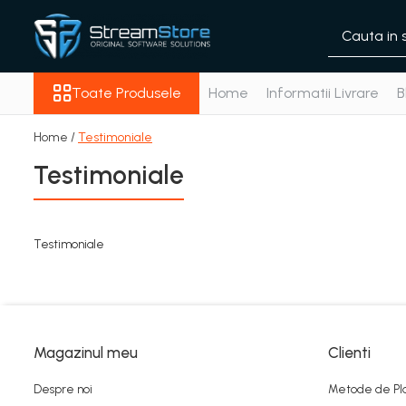
Toate Produsele
Toate Produsele
Home
Informatii Livrare
B
Adobe
Microsoft Windows
Home /
Testimoniale
Antivirus
Testimoniale
Autodesk
CAD & Design
Corel
Microsoft Office
Testimoniale
Magazinul meu
Clienti
Despre noi
Metode de Pl