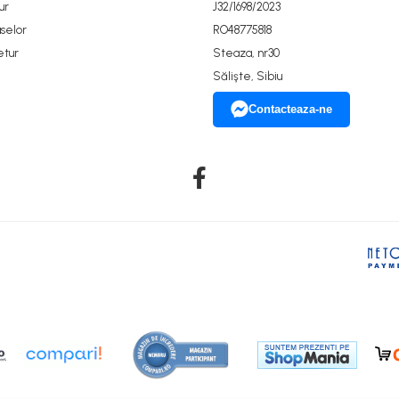
ur
J32/1698/2023
selor
RO48775818
etur
Steaza, nr30
Sălişte, Sibiu
Contacteaza-ne