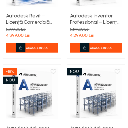
Autodesk Revit –
Autodesk Inventor
Licență Comercială
Professional – Licență
pentru 1 Utilizator –
Comercială pentru 1
5.999,00 Lei
5.199,00 Lei
Valabilitate 12 Luni
Utilizator –
4.399,00 Lei
4.299,00 Lei
Valabilitate 12 Luni
ADAUGA IN COS
ADAUGA IN COS
-18%
NOU
NOU