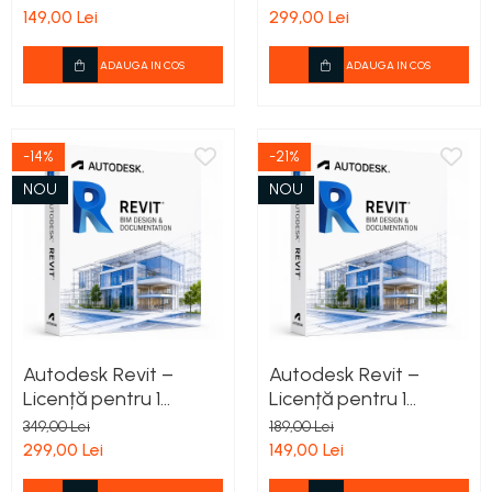
Valabilitate 1 an
Valabilitate 3 ani
149,00 Lei
299,00 Lei
ADAUGA IN COS
ADAUGA IN COS
-14%
-21%
NOU
NOU
Autodesk Revit –
Autodesk Revit –
Licență pentru 1
Licență pentru 1
Utilizator –
Utilizator –
349,00 Lei
189,00 Lei
Valabilitate 3 ani
Valabilitate 1 an
299,00 Lei
149,00 Lei