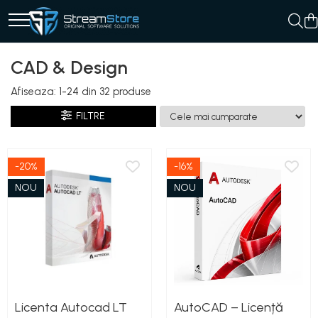
CAD & Design
Afiseaza:
1-
24
din
32
produse
FILTRE
-20%
-16%
NOU
NOU
Licenta Autocad LT
AutoCAD – Licență