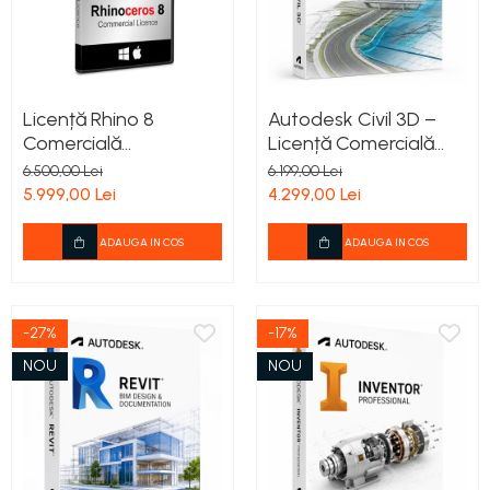
Licență Rhino 8
Autodesk Civil 3D –
Comercială
Licență Comercială
Permanentă – 1
pentru 1 Utilizator –
6.500,00 Lei
6.199,00 Lei
Utilizator | Windows &
Valabilitate 12 Luni
5.999,00 Lei
4.299,00 Lei
macOS
ADAUGA IN COS
ADAUGA IN COS
-27%
-17%
NOU
NOU