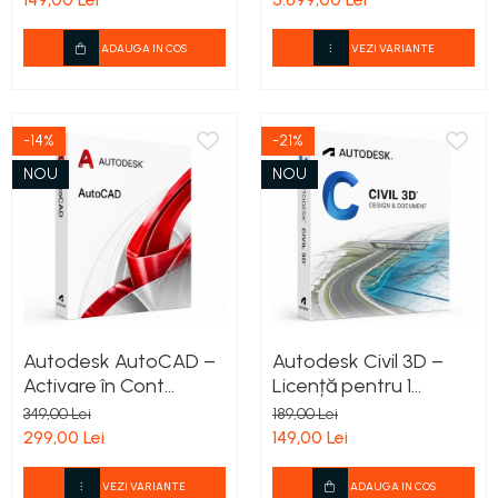
Valabilitate 12 Luni
ADAUGA IN COS
VEZI VARIANTE
-14%
-21%
NOU
NOU
Autodesk AutoCAD –
Autodesk Civil 3D –
Activare în Cont
Licență pentru 1
Autodesk 1 PC - 3 Ani
Utilizator –
349,00 Lei
189,00 Lei
Valabilitate 1 an
299,00 Lei
149,00 Lei
VEZI VARIANTE
ADAUGA IN COS