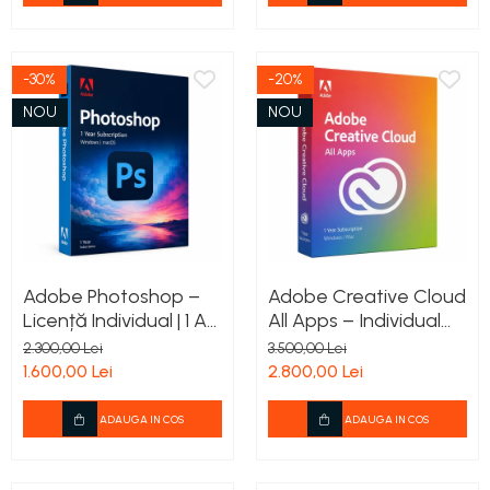
-30%
-20%
NOU
NOU
Adobe Photoshop –
Adobe Creative Cloud
Licență Individual | 1 An
All Apps – Individual
pentru Windows și
|Licență 1 An pentru
2.300,00 Lei
3.500,00 Lei
Mac
Windows și Mac
1.600,00 Lei
2.800,00 Lei
ADAUGA IN COS
ADAUGA IN COS