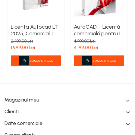
Factură fiscală
Da
Licenta Autocad LT
AutoCAD – Licență
2025, Comercial, 1
comercială pentru 1
Utilizator,
utilizator –
2.499,00 Lei
4.999,00 Lei
Subscriptie 1 an
valabilitate 12 luni
1.999,00 Lei
4.199,00 Lei
ADAUGA IN COS
ADAUGA IN COS
Magazinul meu
Clienti
Date comerciale
Suport clienti