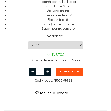
Licență pentru 1 utilizator
Valabilitate 12 luni
Activare online
Livrare electronică
Factură fiscală
Instrucțiuni de activare
Suport pentru activare
Varianta
:
IN STOC
Durata de livrare:
Email 1 - 72 ore
ADAUGA IN COS
Cod Produs:
N006-8428
Adauga la Favorite