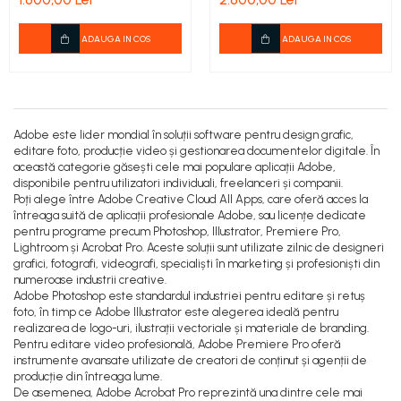
ADAUGA IN COS
ADAUGA IN COS
Adobe este lider mondial în soluții software pentru design grafic,
editare foto, producție video și gestionarea documentelor digitale. În
această categorie găsești cele mai populare aplicații Adobe,
disponibile pentru utilizatori individuali, freelanceri și companii.
Poți alege între Adobe Creative Cloud All Apps, care oferă acces la
întreaga suită de aplicații profesionale Adobe, sau licențe dedicate
pentru programe precum Photoshop, Illustrator, Premiere Pro,
Lightroom și Acrobat Pro. Aceste soluții sunt utilizate zilnic de designeri
grafici, fotografi, videografi, specialiști în marketing și profesioniști din
numeroase industrii creative.
Adobe Photoshop este standardul industriei pentru editare și retuș
foto, în timp ce Adobe Illustrator este alegerea ideală pentru
realizarea de logo-uri, ilustrații vectoriale și materiale de branding.
Pentru editare video profesională, Adobe Premiere Pro oferă
instrumente avansate utilizate de creatori de conținut și agenții de
producție din întreaga lume.
De asemenea, Adobe Acrobat Pro reprezintă una dintre cele mai