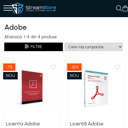
Adobe
Afiseaza:
1-
4
din
4
produse
FILTRE
-7%
-25%
NOU
NOU
Licenta Adobe
Licență Adobe