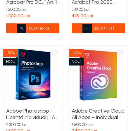
Acrobat Pro DC, 1 An, 1
Acrobat Pro 2020
User, 2 dispozitive,
Permanentă
1.500,00 Lei
599,00 Lei
PC/Mac, All languages
1.400,00 Lei
449,00 Lei
ADAUGA IN COS
VEZI VARIANTE
-30%
-20%
NOU
NOU
Adobe Photoshop –
Adobe Creative Cloud
Licență Individual | 1 An
All Apps – Individual
pentru Windows și
|Licență 1 An pentru
2.300,00 Lei
3.500,00 Lei
Mac
Windows și Mac
1.600,00 Lei
2.800,00 Lei