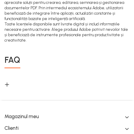
apreciate soluții pentru crearea, editarea, semnarea și gestionarea
documentelor PDF. Prin intermediul ecosistemului Adobe, utilizatorii
beneficiază de integrare între aplicații, actualizări constante și
funcționalități bazate pe inteligență artificială.
Toate licențele disponibile sunt livrate digital și includ informațiile
necesare pentru activare. Alege produsul Adobe potrivit nevoilor tale
și beneficiază de instrumente profesionale pentru productivitate și
creativitate.
FAQ
Magazinul meu
Clienti